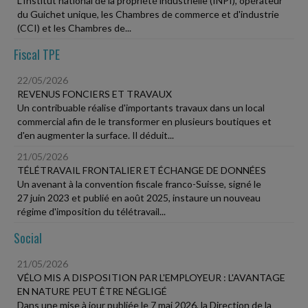
L'Institut national de la propriété industrielle (INPI), opérateur
du Guichet unique, les Chambres de commerce et d'industrie
(CCI) et les Chambres de...
Fiscal TPE
22/05/2026
REVENUS FONCIERS ET TRAVAUX
Un contribuable réalise d'importants travaux dans un local
commercial afin de le transformer en plusieurs boutiques et
d'en augmenter la surface. Il déduit...
21/05/2026
TÉLÉTRAVAIL FRONTALIER ET ÉCHANGE DE DONNÉES
Un avenant à la convention fiscale franco-Suisse, signé le
27 juin 2023 et publié en août 2025, instaure un nouveau
régime d'imposition du télétravail...
Social
21/05/2026
VÉLO MIS A DISPOSITION PAR L'EMPLOYEUR : L'AVANTAGE
EN NATURE PEUT ÊTRE NÉGLIGÉ
Dans une mise à jour publiée le 7 mai 2026, la Direction de la