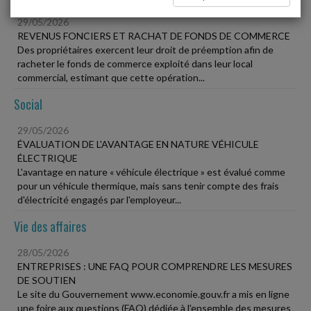
29/05/2026
REVENUS FONCIERS ET RACHAT DE FONDS DE COMMERCE
Des propriétaires exercent leur droit de préemption afin de
racheter le fonds de commerce exploité dans leur local
commercial, estimant que cette opération...
Social
29/05/2026
ÉVALUATION DE L'AVANTAGE EN NATURE VÉHICULE
ÉLECTRIQUE
L'avantage en nature « véhicule électrique » est évalué comme
pour un véhicule thermique, mais sans tenir compte des frais
d'électricité engagés par l'employeur...
Vie des affaires
28/05/2026
ENTREPRISES : UNE FAQ POUR COMPRENDRE LES MESURES
DE SOUTIEN
Le site du Gouvernement www.economie.gouv.fr a mis en ligne
une foire aux questions (FAQ) dédiée à l'ensemble des mesures