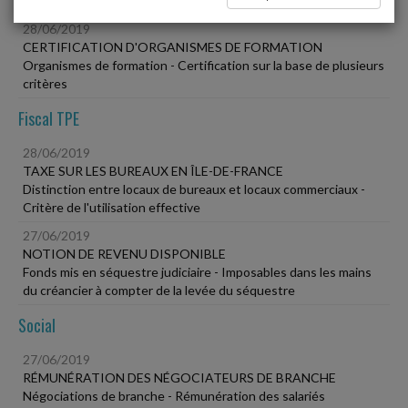
28/06/2019
CERTIFICATION D'ORGANISMES DE FORMATION
Organismes de formation - Certification sur la base de plusieurs
critères
Fiscal TPE
28/06/2019
TAXE SUR LES BUREAUX EN ÎLE-DE-FRANCE
Distinction entre locaux de bureaux et locaux commerciaux -
Critère de l'utilisation effective
27/06/2019
NOTION DE REVENU DISPONIBLE
Fonds mis en séquestre judiciaire - Imposables dans les mains
du créancier à compter de la levée du séquestre
Social
27/06/2019
RÉMUNÉRATION DES NÉGOCIATEURS DE BRANCHE
Négociations de branche - Rémunération des salariés