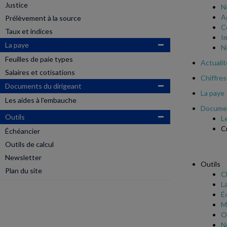
Justice
N
A
Prélèvement à la source
C
Taux et indices
I
La paye
N
Feuilles de paie types
Actualit
Salaires et cotisations
Chiffres
Documents du dirigeant
La paye
Les aides à l'embauche
Documen
Outils
L
C
Échéancier
Outils de calcul
Newsletter
Outils
Plan du site
C
L
É
M
Ou
N