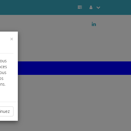
j
×
vous
nces
vous
os
ns.
inuez