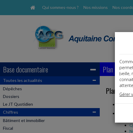
Qui sommes-nous ?
Nos missions
Nos coord
Comme t
Base documentaire
Plan
permet
(veille
connai
Toutes les actualités
attente
Plan du si
Dépêches
Gérer 
Dossiers
Le JT Quotidien
Accueil
Chiffres
Site du 
A
Bâtiment et immobilier
Q
Fiscal
N