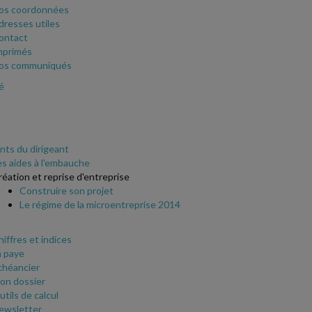
os coordonnées
dresses utiles
ontact
mprimés
os communiqués
é
ts du dirigeant
es aides à l'embauche
réation et reprise d'entreprise
Construire son projet
Le régime de la microentreprise 2014
hiffres et indices
a paye
chéancier
on dossier
tils de calcul
ewsletter