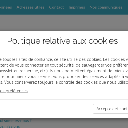
onnées
Adresses utiles
Contact
Imprimés
Nos communiqués
Politique relative aux cookies
ous les sites de confiance, ce site utilise des cookies. Les cookies 
tent de vous connecter en tout sécurité, de sauvegarder vos préfére
, newsletter, recherche, etc.). Ils nous permettent également de mieux 
tre pour mieux vous servir et vous proposer des services adaptés à v
s. Vous conserverez toujours le contrôle des cookies que nous utiliso
te
vos préférences
Acceptez et cont
cabinet
ccueil
ui sommes-nous ?
os missions