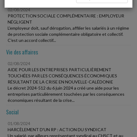
02/08/2024
PROTECTION SOCIALE COMPLÉMENTAIRE : EMPLOYEUR
NÉGLIGENT
L'employeur doit, sauf dérogation, affilier les salariés à un régime
de protection sociale complémentaire obligatoire et collectif.
C'est un accord collectif...
Vie des affaires
02/08/2024
AIDE POUR LES ENTREPRISES PARTICULIÈREMENT
TOUCHÉES PAR LES CONSÉQUENCES ÉCONOMIQUES
RÉSULTANT DE LA CRISE EN NOUVELLE-CALÉDONIE
Le décret 2024-512 du 6 juin 2024 a créé une aide pour les
entreprises particulièrement touchées par les conséquences
économiques résultant de la crise...
Social
01/08/2024
HARCÈLEMENT D'UN RP : ACTION DU SYNDICAT
Un salarié, par ailleurs représentant syndical au CHSCT et au