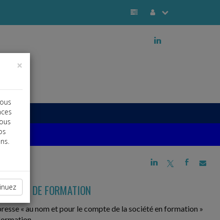
j
×
vous
nces
vous
os
ns.
j
a
b
N COURS DE FORMATION
inuez
resse « au nom et pour le compte de la société en formation »
formation.