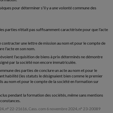
nsèques pour déterminer s'il y a une volonté commune des
es parties n'était pas suffisamment caractérisée pour que l'acte
é de contracter une lettre de mission au nom et pour le compte de
re l'acte en son nom.
prévoient l'acquisition de biens à prix déterminés ne démontre
 signé par la société non encore immatriculée.
on commune des parties de conclure un acte au nom et pour le
ant habilité (les statuts le désignaient bien comme le premier
plis au nom et pour le compte de la société en formation sur
onclus pendant la formation des sociétés, même sans mentions
irconstances.
024, n° 22-21616, Cass. com 6 novembre 2024, n° 23-20089