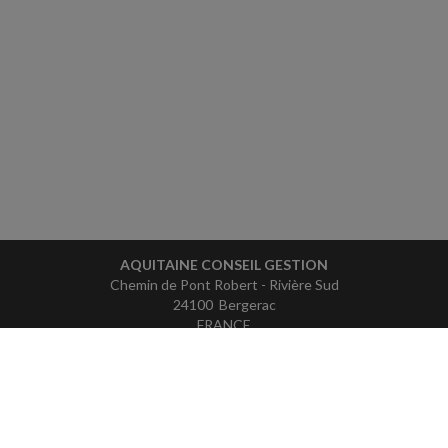
AQUITAINE CONSEIL GESTION
Chemin de Pont Robert - Rivière Sud
24100 Bergerac
FRANCE
Tél : 05 53 61 41 41
ACCUEIL
PLAN