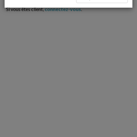
Ce contenu est réservé aux Clients
Si vous êtes client,
connectez-vous
.