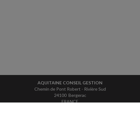
AQUITAINE CONSEIL GESTION
Chemin de Pont Robert - Rivière Sud
24100 Bergerac
FRANCE
Tél : 05 53 61 41 41
ACCUEIL
PLAN