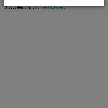
Ce contenu est réservé aux Clients
Si vous êtes client,
connectez-vous
.